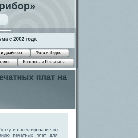
Прибор»
4
ма c 2002 года
 и драйвера
Фото и Видео
талог
Контакты и Реквизиты
ечатных плат на
ботку и проектирование по
анию печатных плат для