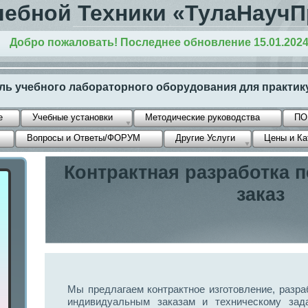
ебной Техники «ТулаНауч
Добро пожаловать! Последнее обновление 15.01.202
ь учебного лабораторного оборудования для практику
е
Учебные установки
Методические руководства
ПО
Вопросы и Ответы/ФОРУМ
Другие Услуги
Цены и Ка
Контрактная разработка п
заказ
Мы предлагаем контрактное изготовление, разра
индивидуальным заказам и техническому зад