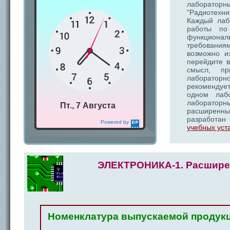
лабораторн
"Радиотехн
Каждый лаб
работы по
функциона
требования
возможно и
перейдите в
смысл, пр
лабораторн
рекомендует
одном лабо
лабораторн
Пт., 7 Августа
расширенны
разработан
Powered by
учебных уст
DaysPedia.com
ЭЛЕКТРОНИКА-1. Расширен
Номенклатура выпускаемой продук