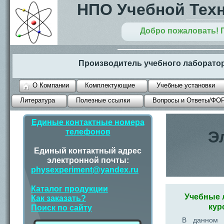
НПО Учебной Тех
Добро пожаловать! 
Производитель учебного лаборатор
О Компании
Комплектующие
Учебные установки
Литература
Полезные ссылки
Вопросы и Ответы/ФО
Единые контактные номера
телефонов
Э
Единый контактный адрес
электронной почты:
physexperiment@yandex.ru
Каталог продукции
Учебные 
Как заказать?
кур
Поиск по сайту
В данном 