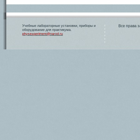
Учебные лабораторные установки, приборы и
Все права
оборудование для практикума.
physexperiment@narod.ru